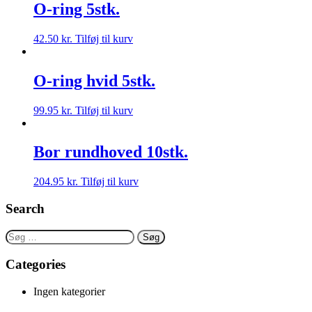
O-ring 5stk.
42.50
kr.
Tilføj til kurv
O-ring hvid 5stk.
99.95
kr.
Tilføj til kurv
Bor rundhoved 10stk.
204.95
kr.
Tilføj til kurv
Search
Søg
efter:
Categories
Ingen kategorier