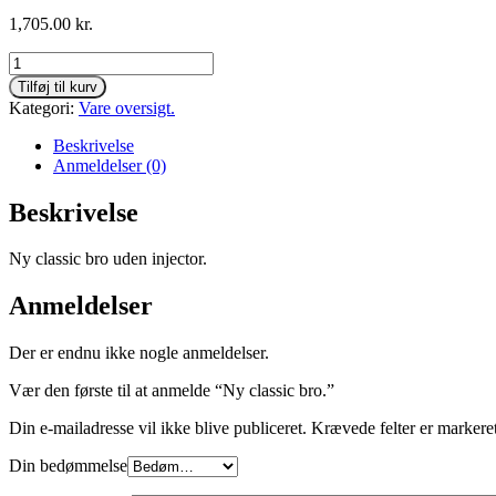
1,705.00
kr.
Ny
classic
Tilføj til kurv
bro.
Kategori:
Vare oversigt.
antal
Beskrivelse
Anmeldelser (0)
Beskrivelse
Ny classic bro uden injector.
Anmeldelser
Der er endnu ikke nogle anmeldelser.
Vær den første til at anmelde “Ny classic bro.”
Din e-mailadresse vil ikke blive publiceret.
Krævede felter er marker
Din bedømmelse