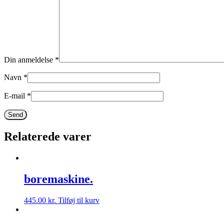
Din anmeldelse
*
Navn
*
E-mail
*
Relaterede varer
boremaskine.
445.00
kr.
Tilføj til kurv