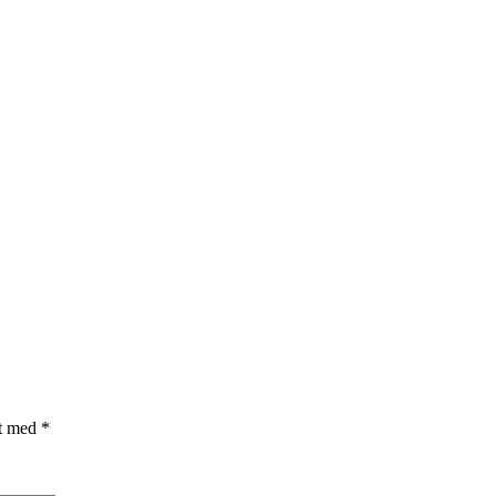
et med
*