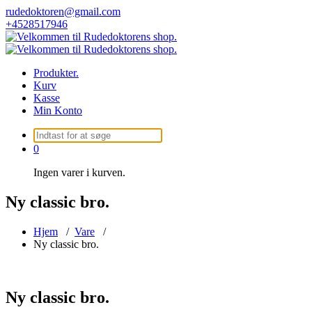
Videre
rudedoktoren@gmail.com
til
+4528517946
indhold
Produkter.
Kurv
Kasse
Min Konto
Søg
efter:
0
Ingen varer i kurven.
Ny classic bro.
Hjem
/
Vare
/
Ny classic bro.
Ny classic bro.